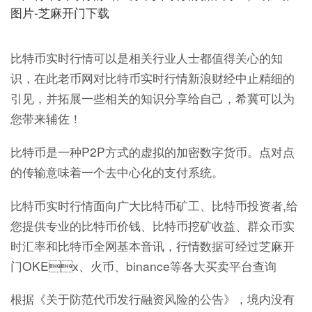
比特币 实时行情可以是相关行业人士都值得关心的知
识，在此老币 网对比特 币实时行情新浪财经中止精细的
引见，并拓展一些相关的知识分享给自己，希冀可以为
您带来辅佐！
比特币是一种P2P方式的虚拟的加密数字货币。  点对点
的传输意味着一个去中心化的支付系统。
比 特币实时 行情面向 广大比特币矿工、比特币投资者,给
您提供专业的比特币价钱、比特币挖矿收益、群众币实
时汇率和比特币全网基本音讯，行情数据可经过芝麻开
门OKEx、火币、binance等各大买卖平台查询
根 据《关于防范代币 发行融资风险的公告》，境内没有