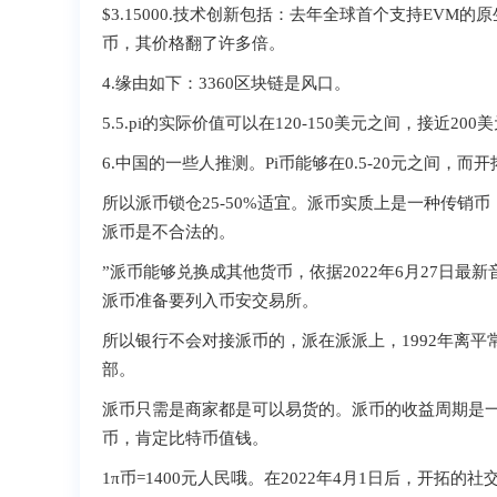
$3.15000.技术创新包括：去年全球首个支持EVM的
币，其价格翻了许多倍。
4.缘由如下：3360区块链是  风口。
5.5.pi的实际价值可以在120-150美元之间，接近200美元
6.中国的一些人推测。Pi币能够在0.5-20元之间，而
所以派币锁仓25-50%适宜。派币实质上是一种  传
派币是不合法的。
”派币能够兑换成其他货币，依据2022年6月27日最
派币准备要列入币安交易所。
所以银行不会对接派币的，派在派派上，1992年离平常
部。
 派币只需是商家都是可以易货的。派币的收益周
币，肯定比特币值钱。
1π币=1400元人民哦。在2022年4月1日后，开