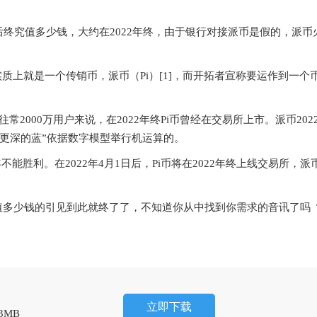
究值多少钱，大约在2022年终，由于银行对接派币是假的，派币
实质上就是一个传销币， 派币（Pi） [1]，而开拓者宣称要运作到一个币
00万用户来说，在2022年终Pi币曾经在交易所上市。派币202
公司“更深的蓝”依据数字模型举行机运算的。
 22年不能胜利 。在2022年4月1日后，Pi币将在2022年终上线交易所，
值多少钱的引见到此就终了了，不知道你从中找到你需求的音讯了吗 
。
立即下载
33MB