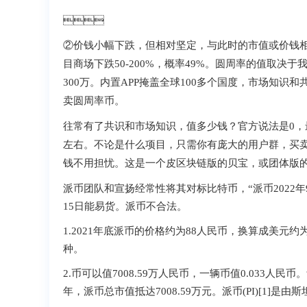

②价钱小幅下跌，但相对坚定，与此时的市值或价
目商场下跌50-200%，概率49%。圆周率的值
300万。内置APP掩盖全球100多个国度，市场知识
卖圆周率币。
往常有了共识和市场知识，值多少钱？官方说法
左右。不论是什么项目，只需你有庞大的用户群，买卖所
钱不用担忧。这是一个皮区块链版的贝宝，或团体版的
派币团队和宣扬经常性将其对标比特币，“派币2022年
15日能易货。派币不合法。
1.2021年底派币的价格约为88人民币，换算成美元
种。
2.币可以值7008.59万人民币 ，一辆币值0.033人民币。昔日2
年，派币总市值抵达7008.59万元。派币(PI)[1]是由斯坦