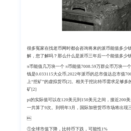
很多冤家在找老币网时都会咨询将来的派币能值多少钱一
解，您了解吗？那么什么是派币三年后一个能值
π币能值几万块一个 π币能值7008.59万群众币万块一个，
钱是0.033115大众币,20 22年派币的总市值达总市值
上“挖矿”的虚拟货币[2]。相关于挖比特币需求足够多的
矿[2]
pi的实际值可以在120美元到150美元之间，接近200美
一共算了9次。到明年3月，国际加密货币市 场将出现

①全球市值下降，比特 币下跌，可能性1 %