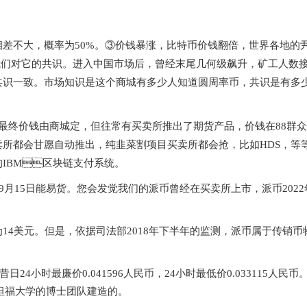
钱相差不大，概率为50%。③价钱暴涨，比特币价钱翻倍，世界各地的
取决于我们对它的共识。进入中国市场后，曾经末尾几何级飙升，矿工人数
和共识一致。市场知识是 这个商城有多少人知道圆周率币，共识是有多
是0，最终价钱由商城定，但往常有买卖所推出了期货产品，价钱在88群众
都会甘愿自动推出，纯韭菜割项目买卖所都会抢，比如HDS，等
IBM区块链支付系统。
9月15日能易货。您会发觉我们的派币曾经在买卖所上市，派币2022
约为14美元。但是，依据司法部2018年下半年的监测，派币属于传销币
4小时最廉价0.041596人民币，24小时最低价 0.033115人民币。
福大学的博士 团队建造的。