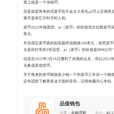
质上就是一个传销币。
但是就是将来的话派币也不会太大变化,pi币上交易所后终
展开是有它天时天时人和。
派币2022年能易货。pi（派币）的价值尼古拉斯派币
美元。
并且假定派币真的如宣扬所说能值100美元，依照派币往常20
仓 是你往常的2倍适宜。pi（派币）的价值是IBM
但是在2022年3月16日遭到了央视的点名，所以20
兑换成其他货币。
关于将来的派币能值多少钱一个和派币三年后一个能
定你还想了解更多这方面的音讯，记得收藏关心本站
品值钱包
分类：
金融理财
大小：
40.