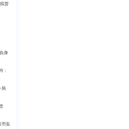
虚拟货
。自身
资料：
一局
货
派币实