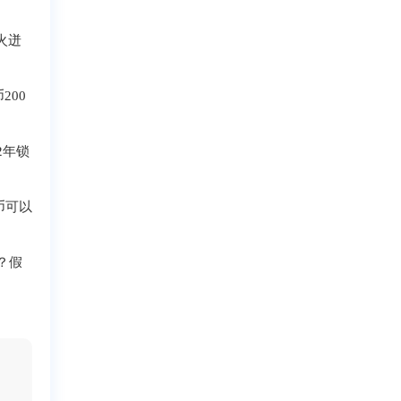
火迸
200
2年锁
派币可以
？假