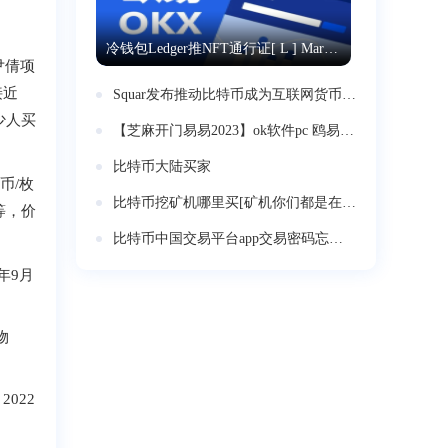
冷钱包Ledger推NFT通行证[ L ] Market Pass！交易量登OpenSea榜首
尹倩项
接近
Squar发布推动比特币成为互联网货币的计划
少人买
【芝麻开门易易2023】ok软件pc 鸥易ok交易平台app所载
比特币大陆买家
币/枚
比特币挖矿机哪里买[矿机你们都是在哪看的]
等，价
比特币中国交易平台app交易密码忘记了 怎么办？
年9月
物
2022