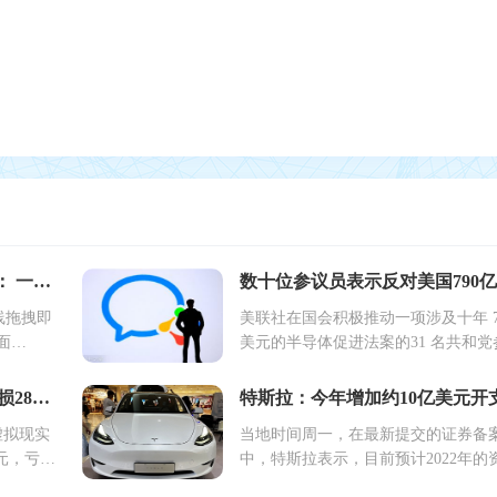
独立开发变现周刊（第63期）： 一个爬虫类产品，4个月做到月收入3000美元
线拖拽即
美联社在国会积极推动一项涉及十年 79
面
美元的半导体促进法案的31 名共和党
产品，4
员和伯尔尼·桑德斯还是提
Meta虚拟现实部门第二季度亏损28亿美元 Quest 2上调100美元
虚拟现实
当地时间周一，在最新提交的证券备
亿美元，亏损
中，特斯拉表示，目前预计2022年的
出为60亿至80亿美元，高于4月份预