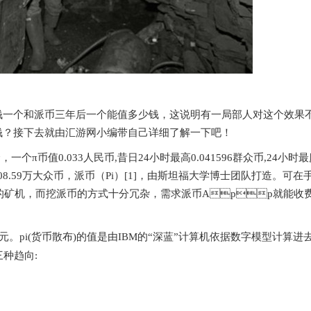
个和派币三年后一个能值多少钱，这说明有一局部人对这个效果
多少钱？接下去就由汇游网小编带自己详细了解一下吧！
一个π币值0.033人 民币,昔日24小时最高0.041596群众币,24小时
7008.5 9万大众币，派币（Pi）[1]，由斯坦福大学博士团队打造。可在
矿机，而挖派币的方式十分 冗杂，需求派币App就能收
元。pi(货币散布)的值是由IBM的“深蓝”计算机依据数 字模型计算进
三种趋向: