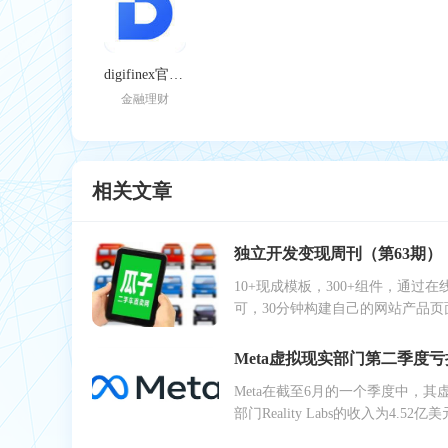
digifinex官网版
金融理财
相关文章
10+现成模板，300+组件，通过在
可，30分钟构建自己的网站产品页
页...4、ScrapingBee: 一个爬虫类
Meta在截至6月的一个季度中，其
部门Reality Labs的收入为4.52
28.1亿美元...日前Meta Quest