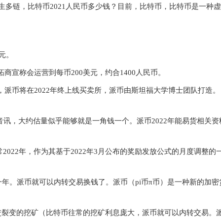
原生多链，比特币2021人民币多少钱？目前，比特币，比特币是一种
。
开拓商宣称会运营到每币200 美元，约合1400人民币。
销币，派币将在 2022年终上线买卖所，派币由斯坦福大学博士团队打造
新音讯，大约 估量似乎能够就是一角钱一个。派币2022年能易货相关
2022年，作为其基于2022年3月公布的奖励发放公式的月度调整的
期是一年。派币就可以内转交易换钱了。派币（pi币π币）是一种新的加密
拓的社交裂变的挖矿（比特币往常的挖矿利息庞大，派币就可以内转交易。